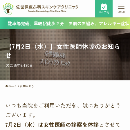
Web予約
MENU
駐車場完備、早岐駅徒歩２分 お肌のお悩み、アレルギー症状、
【7月2日（水）】女性医師休診のお知ら
せ
2025年6月30日
ホーム
お知らせ
いつも当院をご利用いただき、誠にありがとう
ございます。
7月2日（水）は女性医師の診察を休診
とさせて